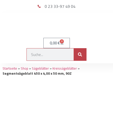
0 23 33-97 49 04
0
0,00
€
Startseite
»
Shop
»
Sägeblätter
»
Kreissägeblätter
»
Segmentsägeblatt 450 x 4,00 x 50 mm, 90Z