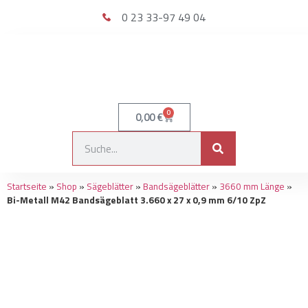
0 23 33-97 49 04
0
0,00
€
Startseite
»
Shop
»
Sägeblätter
»
Bandsägeblätter
»
3660 mm Länge
»
Bi-Metall M42 Bandsägeblatt 3.660 x 27 x 0,9 mm 6/10 ZpZ