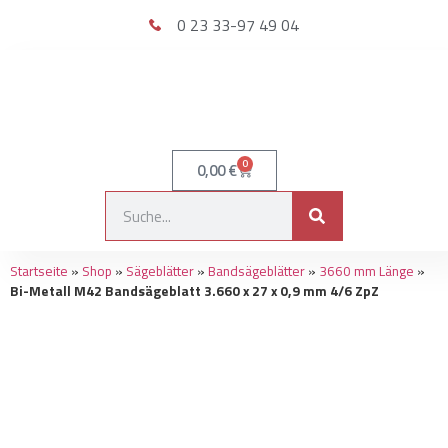
0 23 33-97 49 04
0
0,00
€
Startseite
»
Shop
»
Sägeblätter
»
Bandsägeblätter
»
3660 mm Länge
»
Bi-Metall M42 Bandsägeblatt 3.660 x 27 x 0,9 mm 4/6 ZpZ