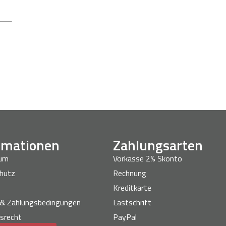
rmationen
Zahlungsarten
sum
Vorkasse 2% Skonto
hutz
Rechnung
Kreditkarte
 & Zahlungsbedingungen
Lastschrift
srecht
PayPal