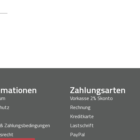
rmationen
Zahlungsarten
sum
Vorkasse 2% Skonto
hutz
Rechnung
Kreditkarte
 & Zahlungsbedingungen
Lastschrift
srecht
PayPal