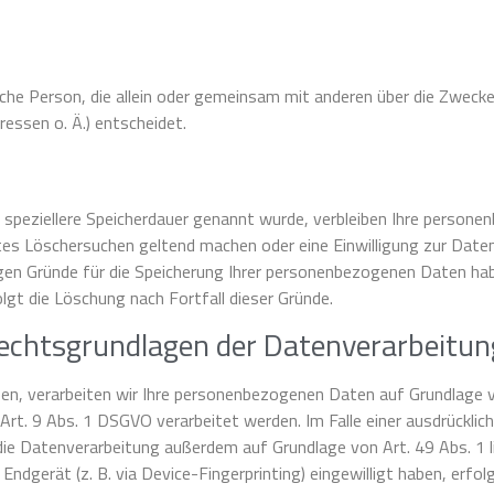
tische Person, die allein oder gemeinsam mit anderen über die Zweck
ssen o. Ä.) entscheidet.
 speziellere Speicherdauer genannt wurde, verbleiben Ihre persone
gtes Löschersuchen geltend machen oder eine Einwilligung zur Date
igen Gründe für die Speicherung Ihrer personenbezogenen Daten habe
lgt die Löschung nach Fortfall dieser Gründe.
echtsgrundlagen der Datenverarbeitung
ben, verarbeiten wir Ihre personenbezogenen Daten auf Grundlage von
. 9 Abs. 1 DSGVO verarbeitet werden. Im Falle einer ausdrückliche
ie Datenverarbeitung außerdem auf Grundlage von Art. 49 Abs. 1 li
 Endgerät (z. B. via Device-Fingerprinting) eingewilligt haben, erf