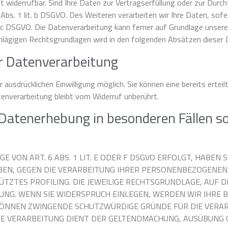
it widerrufbar. Sind Ihre Daten zur Vertragserfüllung oder zur Dur
Abs. 1 lit. b DSGVO. Des Weiteren verarbeiten wir Ihre Daten, sofer
t. c DSGVO. Die Datenverarbeitung kann ferner auf Grundlage unseres
schlägigen Rechtsgrundlagen wird in den folgenden Absätzen dieser 
ur Datenverarbeitung
ausdrücklichen Einwilligung möglich. Sie können eine bereits erteilt
enverarbeitung bleibt vom Widerruf unberührt.
 Datenerhebung in besonderen Fällen 
VON ART. 6 ABS. 1 LIT. E ODER F DSGVO ERFOLGT, HABEN SI
BEN, GEGEN DIE VERARBEITUNG IHRER PERSONENBEZOGENEN 
ÜTZTES PROFILING. DIE JEWEILIGE RECHTSGRUNDLAGE, AUF 
UNG. WENN SIE WIDERSPRUCH EINLEGEN, WERDEN WIR IHR
 KÖNNEN ZWINGENDE SCHUTZWÜRDIGE GRÜNDE FÜR DIE VERAR
DIE VERARBEITUNG DIENT DER GELTENDMACHUNG, AUSÜBUNG