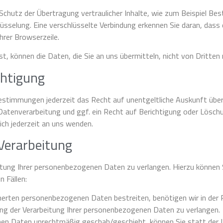
chutz der Übertragung vertraulicher Inhalte, wie zum Beispiel Best
üsselung. Eine verschlüsselte Verbindung erkennen Sie daran, dass 
hrer Browserzeile.
st, können die Daten, die Sie an uns übermitteln, nicht von Dritte
chtigung
estimmungen jederzeit das Recht auf unentgeltliche Auskunft übe
atenverarbeitung und ggf. ein Recht auf Berichtigung oder Löschu
h jederzeit an uns wenden.
Verarbeitung
itung Ihrer personenbezogenen Daten zu verlangen. Hierzu können 
 Fällen:
cherten personenbezogenen Daten bestreiten, benötigen wir in der R
ung der Verarbeitung Ihrer personenbezogenen Daten zu verlangen.
nen Daten unrechtmäßig geschah/geschieht, können Sie statt der 